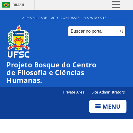
BRASIL
Simplifique!
ACESSIBILIDADE
ALTO CONTRASTE
MAPA DO SITE
Comunica BR
Participe
Acesso à informação
Legislação
Projeto Bosque do Centro
Canais
de Filosofia e Ciências
Humanas.
Private Area
Site Administrators
MENU