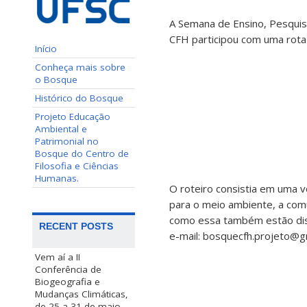
A Semana de Ensino, Pesquis
CFH participou com uma rota
Início
Conheça mais sobre
o Bosque
Histórico do Bosque
Projeto Educação
Ambiental e
Patrimonial no
Bosque do Centro de
Filosofia e Ciências
Humanas.
O roteiro consistia em uma 
para o meio ambiente, a comu
como essa também estão disp
RECENT POSTS
e-mail: bosquecfh.projeto@g
Vem aí a II
Conferência de
Biogeografia e
Mudanças Climáticas,
de 25 a 31 de maio