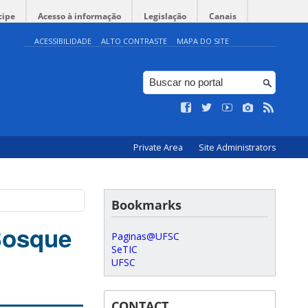
cipe
Acesso à informação
Legislação
Canais
ACESSIBILIDADE
ALTO CONTRASTE
MAPA DO SITE
Private Area
Site Administrators
Bookmarks
Bosque
Paginas@UFSC
SeTIC
UFSC
CONTACT