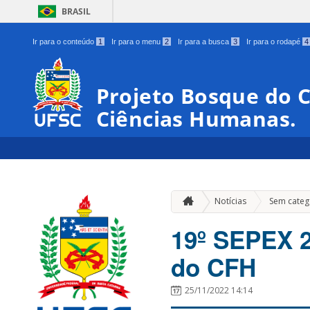
BRASIL
Ir para o conteúdo
1
Ir para o menu
2
Ir para a busca
3
Ir para o rodapé
4
Projeto Bosque do C
Ciências Humanas.
Notícias
Sem categ
19º SEPEX 2
do CFH
25/11/2022 14:14