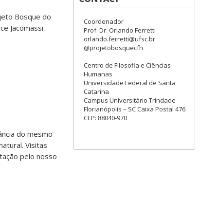
ojeto Bosque do
Coordenador
ce Jacomassi.
Prof. Dr. Orlando Ferretti
orlando.ferretti@ufsc.br
@projetobosquecfh
Centro de Filosofia e Ciências
Humanas
Universidade Federal de Santa
Catarina
Campus Universitário Trindade
Florianópolis – SC Caixa Postal 476
CEP: 88040-970
tância do mesmo
tural. Visitas
itação pelo nosso